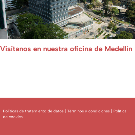
Visítanos en nuestra oficina de Medellín
Estamos ubicados en el prestigioso Edificio Milla de Oro en El
Poblado, Medellín, un punto de referencia empresarial que respalda
nuestra solidez.
Dirección: Calle 3 Sur #43A-64, piso 15.
Políticas de tratamiento de datos
|
Términos y condiciones
|
Política
de cookies