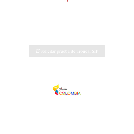
Conecta tu empresa con una troncal SIP estable y escalable para
llamadas móviles y fijas, optimizando costos y controlando toda tu
infraestructura de voz.
Solicitar prueba de Troncal SIP
TELYACO