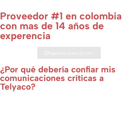
Proveedor #1 en colombia
con mas de 14 años de
experencia
Agendar demo en vivo
¿Por qué debería confiar mis
comunicaciones críticas a
Telyaco?
Estamos formalmente registrados ante el Ministerio de Tecnologías de
la Información y las Comunicaciones (MinTIC), lo que nos acredita
como proveedor autorizado de servicios de telecomunicaciones.
Esto garantiza que las comunicaciones de tu empresa están respaldadas
por una compañía regulada, confiable y alineada con estándares