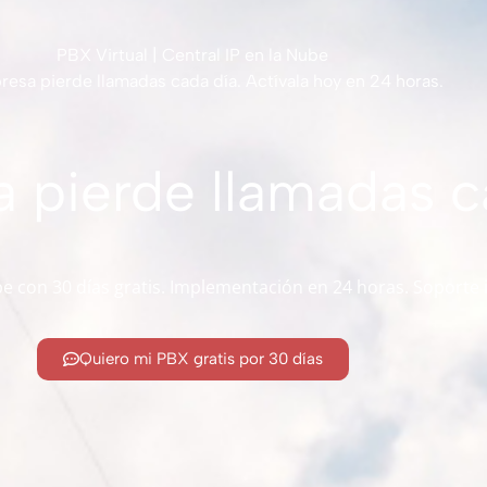
PBX Virtual | Central IP en la Nube
esa pierde llamadas cada día. Actívala hoy en 24 horas.
 pierde llamadas c
be con 30 días gratis. Implementación en 24 horas. Soporte 
Quiero mi PBX gratis por 30 días